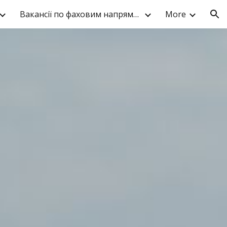
Вакансії по фаховим напрямкам
More
ion