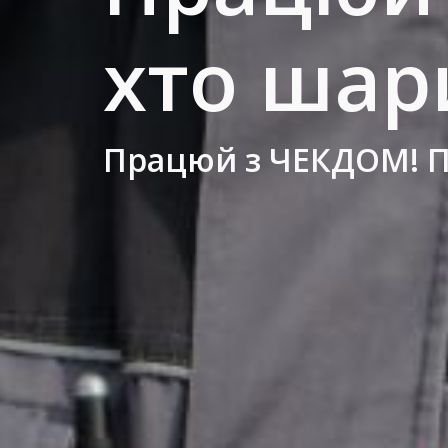
хто шар
Працюй з ЧЕКДОМ! 